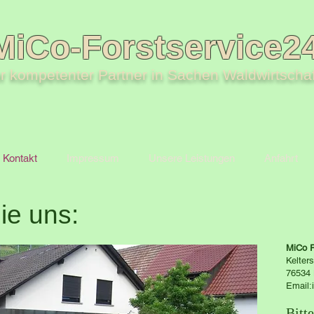
MiCo-Forstservice2
hr kompetenter Partner in Sachen Waldwirtschaf
Kontakt
Impressum
Unsere Leistungen
Anfahrt
ie uns:
MiCo 
Kelter
76534 
Email:
Bitt