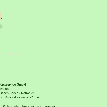
4
t
Zertifikate
Forstservice GmbH
strasse 3
Baden Baden / Neuweier
info@mico-forstservice24.de
e füllen sie das unten genannte