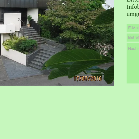
Info
umge