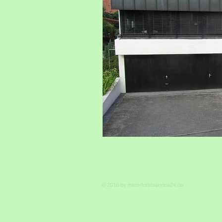
© 2016 by mico-forstservice24.de